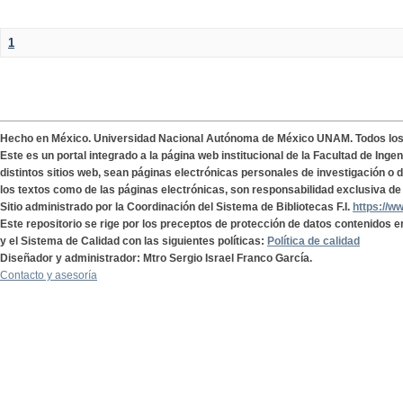
1
Hecho en México. Universidad Nacional Autónoma de México UNAM. Todos lo
Este es un portal integrado a la página web institucional de la Facultad de Ing
distintos sitios web, sean páginas electrónicas personales de investigación o de
los textos como de las páginas electrónicas, son responsabilidad exclusiva de 
Sitio administrado por la Coordinación del Sistema de Bibliotecas F.I.
https://w
Este repositorio se rige por los preceptos de protección de datos contenidos e
y el Sistema de Calidad con las siguientes políticas:
Política de calidad
Diseñador y administrador: Mtro Sergio Israel Franco García.
Contacto y asesoría