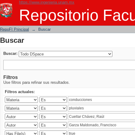
https://www.ingenieria.unam.mx
Buscar
Repositorio Facu
RepoFI Principal
→
Buscar
Buscar
Buscar:
Filtros
Use filtros para refinar sus resultados.
Filtros actuales: