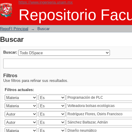
https://www.ingenieria.unam.mx
Buscar
Repositorio Facu
RepoFI Principal
→
Buscar
Buscar
Buscar:
Filtros
Use filtros para refinar sus resultados.
Filtros actuales: