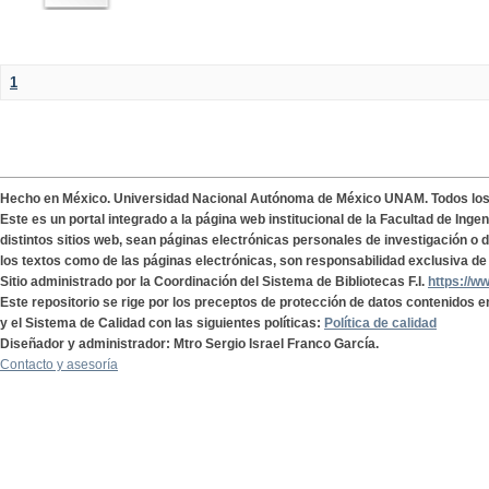
1
Hecho en México. Universidad Nacional Autónoma de México UNAM. Todos lo
Este es un portal integrado a la página web institucional de la Facultad de Ing
distintos sitios web, sean páginas electrónicas personales de investigación o de
los textos como de las páginas electrónicas, son responsabilidad exclusiva de 
Sitio administrado por la Coordinación del Sistema de Bibliotecas F.I.
https://w
Este repositorio se rige por los preceptos de protección de datos contenidos e
y el Sistema de Calidad con las siguientes políticas:
Política de calidad
Diseñador y administrador: Mtro Sergio Israel Franco García.
Contacto y asesoría