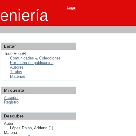
Login
eniería
Listar
Todo RepoFI
Comunidades & Colecciones
Por fecha de publicación
Autores
Títulos
Materias
Mi cuenta
Acceder
Registro
Descubre
Autor
López Rojas, Adriana (1)
Materia