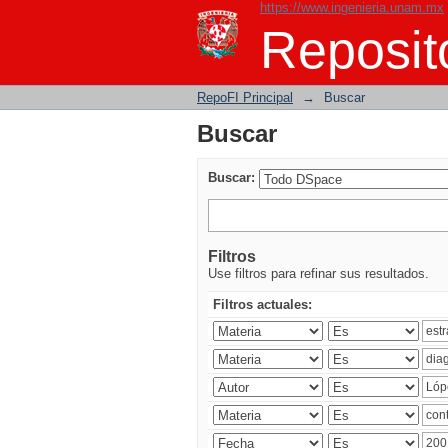
https://www.ingenieria.unam.mx
Buscar
Reposito
RepoFI Principal
→
Buscar
Buscar
Buscar:
Filtros
Use filtros para refinar sus resultados.
Filtros actuales: