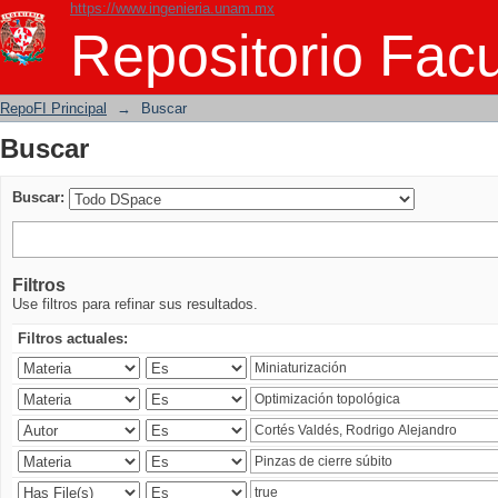
https://www.ingenieria.unam.mx
Buscar
Repositorio Facu
RepoFI Principal
→
Buscar
Buscar
Buscar:
Filtros
Use filtros para refinar sus resultados.
Filtros actuales: