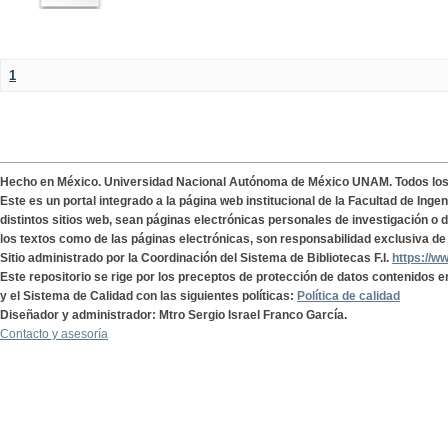
1
Hecho en México. Universidad Nacional Autónoma de México UNAM. Todos lo
Este es un portal integrado a la página web institucional de la Facultad de Ing
distintos sitios web, sean páginas electrónicas personales de investigación o de
los textos como de las páginas electrónicas, son responsabilidad exclusiva de 
Sitio administrado por la Coordinación del Sistema de Bibliotecas F.I.
https://w
Este repositorio se rige por los preceptos de protección de datos contenidos e
y el Sistema de Calidad con las siguientes políticas:
Política de calidad
Diseñador y administrador: Mtro Sergio Israel Franco García.
Contacto y asesoría