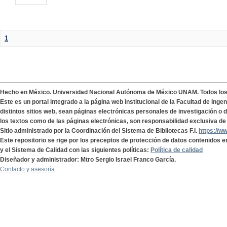
1
Hecho en México. Universidad Nacional Autónoma de México UNAM. Todos lo
Este es un portal integrado a la página web institucional de la Facultad de Ing
distintos sitios web, sean páginas electrónicas personales de investigación o de
los textos como de las páginas electrónicas, son responsabilidad exclusiva de 
Sitio administrado por la Coordinación del Sistema de Bibliotecas F.I.
https://w
Este repositorio se rige por los preceptos de protección de datos contenidos e
y el Sistema de Calidad con las siguientes políticas:
Política de calidad
Diseñador y administrador: Mtro Sergio Israel Franco García.
Contacto y asesoría