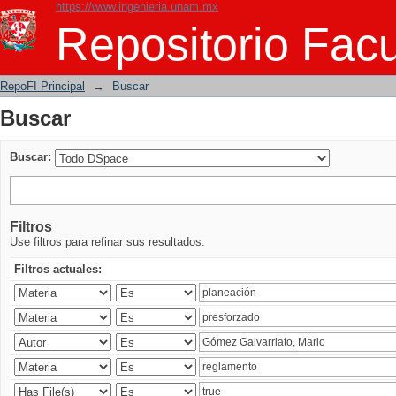
https://www.ingenieria.unam.mx
Buscar
Repositorio Facu
RepoFI Principal
→
Buscar
Buscar
Buscar:
Filtros
Use filtros para refinar sus resultados.
Filtros actuales: