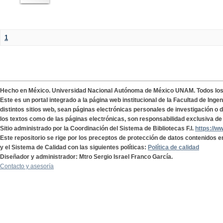
1
Hecho en México. Universidad Nacional Autónoma de México UNAM. Todos lo
Este es un portal integrado a la página web institucional de la Facultad de Ing
distintos sitios web, sean páginas electrónicas personales de investigación o de
los textos como de las páginas electrónicas, son responsabilidad exclusiva de 
Sitio administrado por la Coordinación del Sistema de Bibliotecas F.I.
https://w
Este repositorio se rige por los preceptos de protección de datos contenidos e
y el Sistema de Calidad con las siguientes políticas:
Política de calidad
Diseñador y administrador: Mtro Sergio Israel Franco García.
Contacto y asesoría