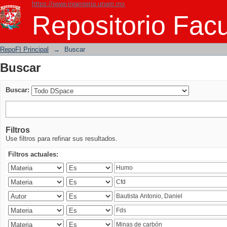
https://www.ingenieria.unam.mx
Buscar
Repositorio Facu
RepoFI Principal
→
Buscar
Buscar
Buscar:
Filtros
Use filtros para refinar sus resultados.
Filtros actuales: