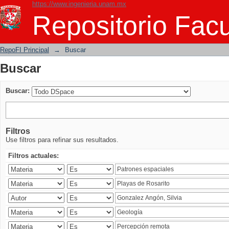
https://www.ingenieria.unam.mx
Buscar
Repositorio Facu
RepoFI Principal
→
Buscar
Buscar
Buscar:
Filtros
Use filtros para refinar sus resultados.
Filtros actuales: