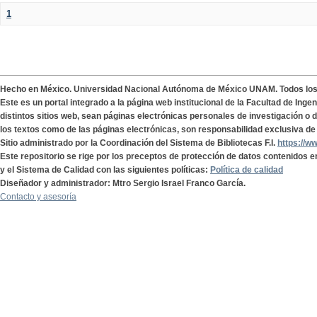
1
Hecho en México. Universidad Nacional Autónoma de México UNAM. Todos lo
Este es un portal integrado a la página web institucional de la Facultad de Ing
distintos sitios web, sean páginas electrónicas personales de investigación o de
los textos como de las páginas electrónicas, son responsabilidad exclusiva de 
Sitio administrado por la Coordinación del Sistema de Bibliotecas F.I.
https://w
Este repositorio se rige por los preceptos de protección de datos contenidos e
y el Sistema de Calidad con las siguientes políticas:
Política de calidad
Diseñador y administrador: Mtro Sergio Israel Franco García.
Contacto y asesoría