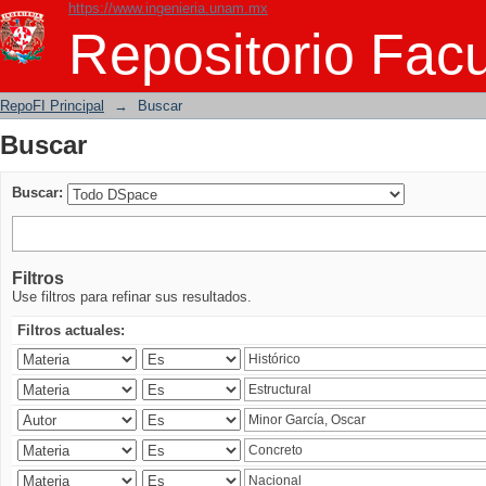
https://www.ingenieria.unam.mx
Buscar
Repositorio Facu
RepoFI Principal
→
Buscar
Buscar
Buscar:
Filtros
Use filtros para refinar sus resultados.
Filtros actuales: