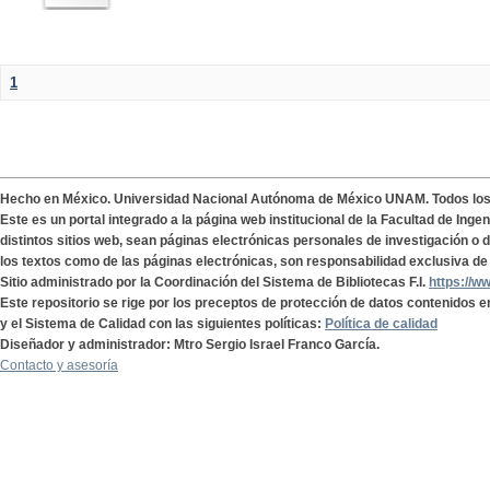
1
Hecho en México. Universidad Nacional Autónoma de México UNAM. Todos lo
Este es un portal integrado a la página web institucional de la Facultad de Ing
distintos sitios web, sean páginas electrónicas personales de investigación o de
los textos como de las páginas electrónicas, son responsabilidad exclusiva de 
Sitio administrado por la Coordinación del Sistema de Bibliotecas F.I.
https://w
Este repositorio se rige por los preceptos de protección de datos contenidos e
y el Sistema de Calidad con las siguientes políticas:
Política de calidad
Diseñador y administrador: Mtro Sergio Israel Franco García.
Contacto y asesoría