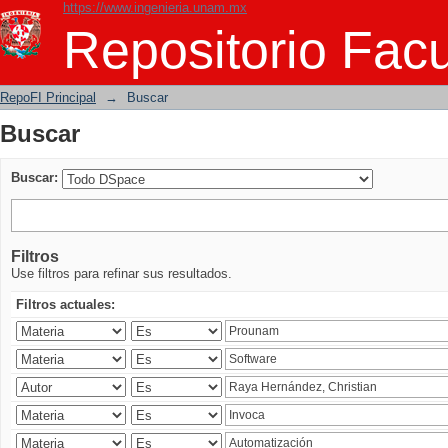
https://www.ingenieria.unam.mx
Buscar
Repositorio Facu
RepoFI Principal
→
Buscar
Buscar
Buscar:
Filtros
Use filtros para refinar sus resultados.
Filtros actuales: