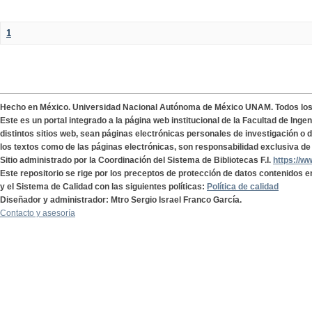
1
Hecho en México. Universidad Nacional Autónoma de México UNAM. Todos lo
Este es un portal integrado a la página web institucional de la Facultad de Ing
distintos sitios web, sean páginas electrónicas personales de investigación o de
los textos como de las páginas electrónicas, son responsabilidad exclusiva de 
Sitio administrado por la Coordinación del Sistema de Bibliotecas F.I.
https://w
Este repositorio se rige por los preceptos de protección de datos contenidos e
y el Sistema de Calidad con las siguientes políticas:
Política de calidad
Diseñador y administrador: Mtro Sergio Israel Franco García.
Contacto y asesoría