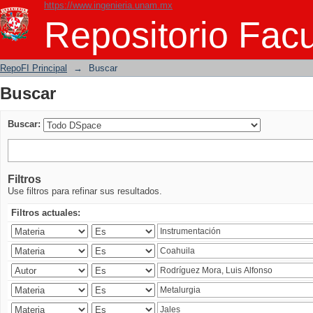
https://www.ingenieria.unam.mx
Buscar
Repositorio Facu
RepoFI Principal
→
Buscar
Buscar
Buscar:
Filtros
Use filtros para refinar sus resultados.
Filtros actuales: