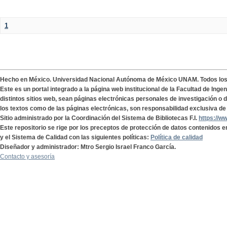
1
Hecho en México. Universidad Nacional Autónoma de México UNAM. Todos lo
Este es un portal integrado a la página web institucional de la Facultad de Ing
distintos sitios web, sean páginas electrónicas personales de investigación o de
los textos como de las páginas electrónicas, son responsabilidad exclusiva de 
Sitio administrado por la Coordinación del Sistema de Bibliotecas F.I.
https://w
Este repositorio se rige por los preceptos de protección de datos contenidos e
y el Sistema de Calidad con las siguientes políticas:
Política de calidad
Diseñador y administrador: Mtro Sergio Israel Franco García.
Contacto y asesoría