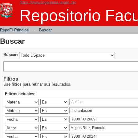
https://www.ingenieria.unam.mx
Buscar
Repositorio Facu
RepoFI Principal
→
Buscar
Buscar
Buscar:
Filtros
Use filtros para refinar sus resultados.
Filtros actuales: