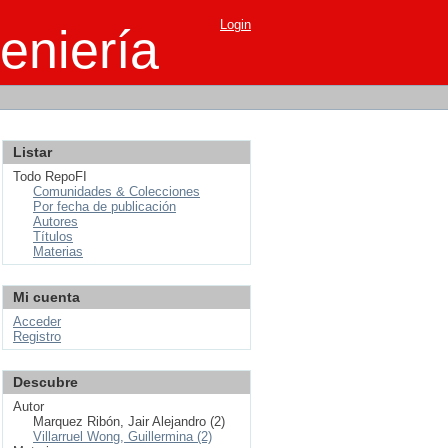
Login
eniería
Listar
Todo RepoFI
Comunidades & Colecciones
Por fecha de publicación
Autores
Títulos
Materias
Mi cuenta
Acceder
Registro
Descubre
Autor
Marquez Ribón, Jair Alejandro (2)
Villarruel Wong, Guillermina (2)