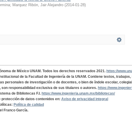
ermina
;
Marquez Ribón, Jair Alejandro
(
2014-01-28
)
tónoma de México UNAM. Todos los derechos reservados 2021.
https://www.u
institucional de la Facultad de Ingeniería de la UNAM. Contiene textos, trabajos
cas personales de investigación o de docentes, o bien de índole escolar, colegia
, son responsabilidad exclusiva de sus titulares o autores.
https://www.ingenie
istema de Bibliotecas F.I.
https://www.ingenieria.unam.mx/bibliotecas/
de protección de datos contenidos en:
Aviso de privacidad integral
olíticas:
Política de calidad
el Franco García.