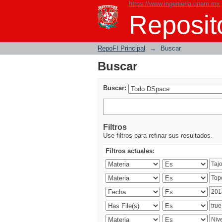
https://www.ingenieria.unam.mx
Buscar
Reposito
RepoFI Principal
→
Buscar
Buscar
Buscar:
Filtros
Use filtros para refinar sus resultados.
Filtros actuales: