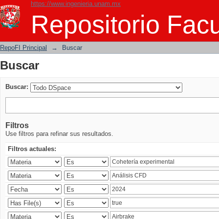
https://www.ingenieria.unam.mx
Buscar
Repositorio Facu
RepoFI Principal
→
Buscar
Buscar
Buscar:
Filtros
Use filtros para refinar sus resultados.
Filtros actuales: