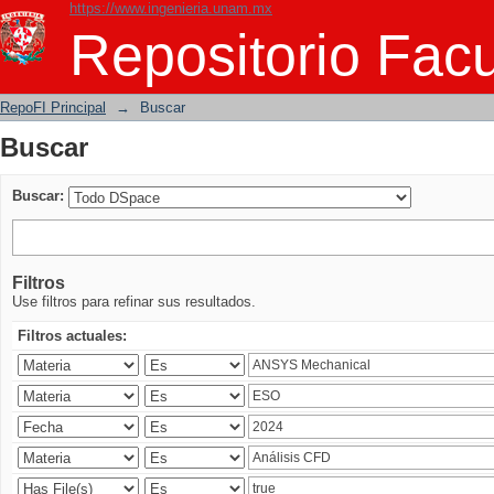
https://www.ingenieria.unam.mx
Buscar
Repositorio Facu
RepoFI Principal
→
Buscar
Buscar
Buscar:
Filtros
Use filtros para refinar sus resultados.
Filtros actuales: