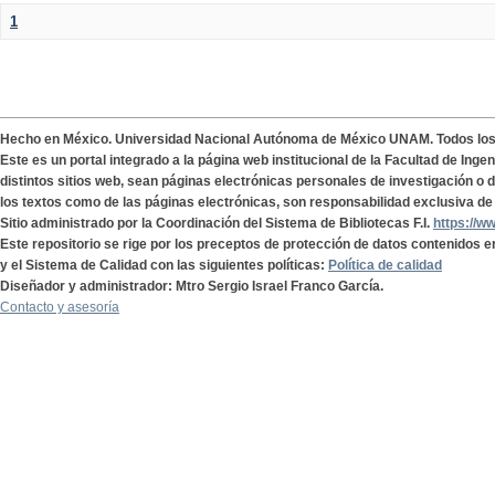
1
Hecho en México. Universidad Nacional Autónoma de México UNAM. Todos lo
Este es un portal integrado a la página web institucional de la Facultad de Ing
distintos sitios web, sean páginas electrónicas personales de investigación o de
los textos como de las páginas electrónicas, son responsabilidad exclusiva de 
Sitio administrado por la Coordinación del Sistema de Bibliotecas F.I.
https://w
Este repositorio se rige por los preceptos de protección de datos contenidos e
y el Sistema de Calidad con las siguientes políticas:
Política de calidad
Diseñador y administrador: Mtro Sergio Israel Franco García.
Contacto y asesoría