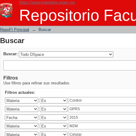
https://www.ingenieria.unam.mx
Buscar
Repositorio Facu
RepoFI Principal
→
Buscar
Buscar
Buscar:
Filtros
Use filtros para refinar sus resultados.
Filtros actuales: