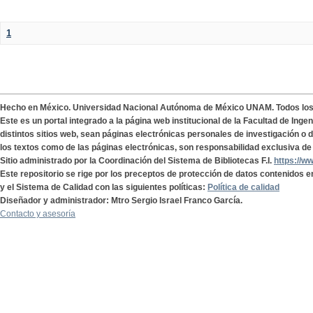
1
Hecho en México. Universidad Nacional Autónoma de México UNAM. Todos lo
Este es un portal integrado a la página web institucional de la Facultad de Ing
distintos sitios web, sean páginas electrónicas personales de investigación o de
los textos como de las páginas electrónicas, son responsabilidad exclusiva de 
Sitio administrado por la Coordinación del Sistema de Bibliotecas F.I.
https://w
Este repositorio se rige por los preceptos de protección de datos contenidos e
y el Sistema de Calidad con las siguientes políticas:
Política de calidad
Diseñador y administrador: Mtro Sergio Israel Franco García.
Contacto y asesoría