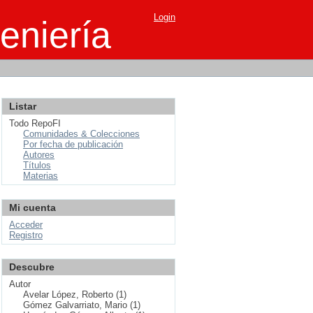
Login
eniería
Listar
Todo RepoFI
Comunidades & Colecciones
Por fecha de publicación
Autores
Títulos
Materias
Mi cuenta
Acceder
Registro
Descubre
Autor
Avelar López, Roberto (1)
Gómez Galvarriato, Mario (1)