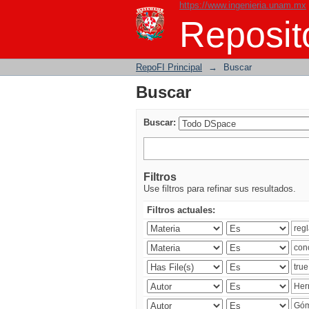
https://www.ingenieria.unam.mx
Buscar
Reposito
RepoFI Principal
→
Buscar
Buscar
Buscar:
Filtros
Use filtros para refinar sus resultados.
Filtros actuales: