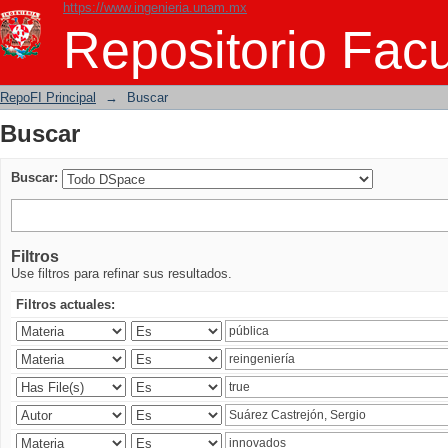
https://www.ingenieria.unam.mx
Buscar
Repositorio Facu
RepoFI Principal
→
Buscar
Buscar
Buscar:
Filtros
Use filtros para refinar sus resultados.
Filtros actuales: