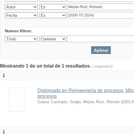
Nuevos filtros:
Mostrando 1 de un total de 1 resultados.
( segundos)
1
Diplomado en Reingeniería de procesos, Módu
procesos
Suárez Castrejón, Sergio
;
Mejías Ruíz, Rómulo
(
2001-0
1