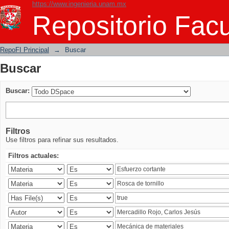
https://www.ingenieria.unam.mx
Buscar
Repositorio Facu
RepoFI Principal
→
Buscar
Buscar
Buscar:
Filtros
Use filtros para refinar sus resultados.
Filtros actuales: