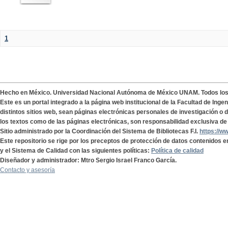
1
Hecho en México. Universidad Nacional Autónoma de México UNAM. Todos lo
Este es un portal integrado a la página web institucional de la Facultad de Ing
distintos sitios web, sean páginas electrónicas personales de investigación o de
los textos como de las páginas electrónicas, son responsabilidad exclusiva de 
Sitio administrado por la Coordinación del Sistema de Bibliotecas F.I.
https://w
Este repositorio se rige por los preceptos de protección de datos contenidos e
y el Sistema de Calidad con las siguientes políticas:
Política de calidad
Diseñador y administrador: Mtro Sergio Israel Franco García.
Contacto y asesoría