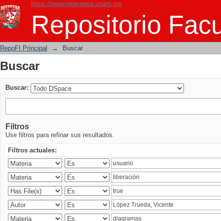
https://www.ingenieria.unam.mx
Buscar
Repositorio Facu
RepoFI Principal
→
Buscar
Buscar
Buscar:
Filtros
Use filtros para refinar sus resultados.
Filtros actuales: