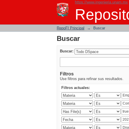
https://www.ingenieria.unam.mx
Buscar
Reposito
RepoFI Principal
→
Buscar
Buscar
Buscar:
Filtros
Use filtros para refinar sus resultados.
Filtros actuales: