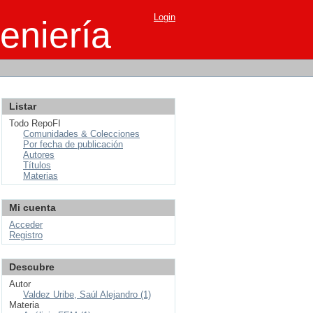
Login
eniería
Listar
Todo RepoFI
Comunidades & Colecciones
Por fecha de publicación
Autores
Títulos
Materias
Mi cuenta
Acceder
Registro
Descubre
Autor
Valdez Uribe, Saúl Alejandro (1)
Materia