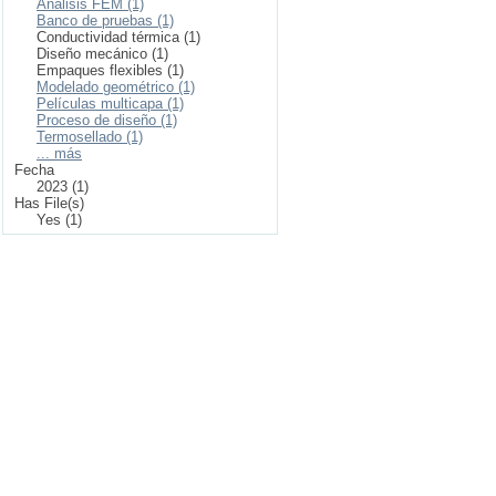
Análisis FEM (1)
Banco de pruebas (1)
Conductividad térmica (1)
Diseño mecánico (1)
Empaques flexibles (1)
Modelado geométrico (1)
Películas multicapa (1)
Proceso de diseño (1)
Termosellado (1)
... más
Fecha
2023 (1)
Has File(s)
Yes (1)