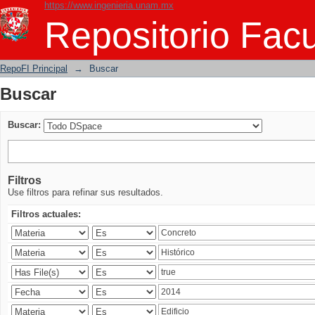
https://www.ingenieria.unam.mx
Buscar
Repositorio Facu
RepoFI Principal
→
Buscar
Buscar
Buscar:
Filtros
Use filtros para refinar sus resultados.
Filtros actuales: