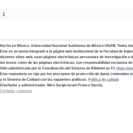
1
Hecho en México. Universidad Nacional Autónoma de México UNAM. Todos lo
Este es un portal integrado a la página web institucional de la Facultad de Ing
distintos sitios web, sean páginas electrónicas personales de investigación o de
los textos como de las páginas electrónicas, son responsabilidad exclusiva de 
Sitio administrado por la Coordinación del Sistema de Bibliotecas F.I.
https://w
Este repositorio se rige por los preceptos de protección de datos contenidos e
y el Sistema de Calidad con las siguientes políticas:
Política de calidad
Diseñador y administrador: Mtro Sergio Israel Franco García.
Contacto y asesoría