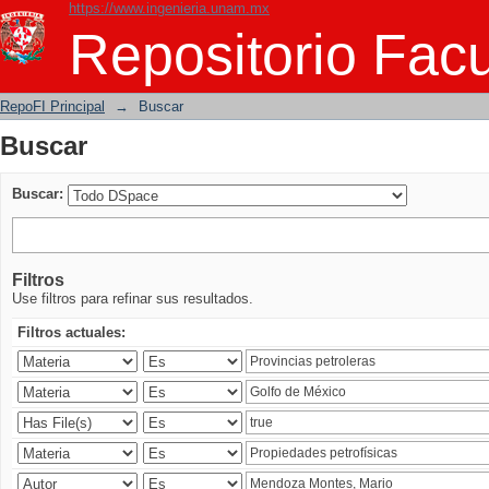
https://www.ingenieria.unam.mx
Buscar
Repositorio Facu
RepoFI Principal
→
Buscar
Buscar
Buscar:
Filtros
Use filtros para refinar sus resultados.
Filtros actuales: