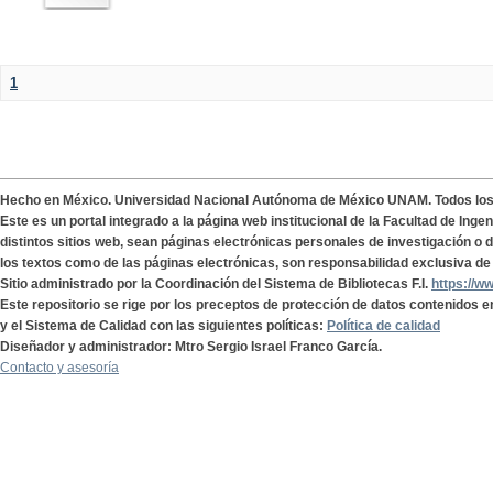
1
Hecho en México. Universidad Nacional Autónoma de México UNAM. Todos lo
Este es un portal integrado a la página web institucional de la Facultad de Ing
distintos sitios web, sean páginas electrónicas personales de investigación o de
los textos como de las páginas electrónicas, son responsabilidad exclusiva de 
Sitio administrado por la Coordinación del Sistema de Bibliotecas F.I.
https://w
Este repositorio se rige por los preceptos de protección de datos contenidos e
y el Sistema de Calidad con las siguientes políticas:
Política de calidad
Diseñador y administrador: Mtro Sergio Israel Franco García.
Contacto y asesoría