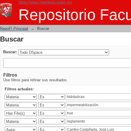
https://www.ingenieria.unam.mx
Buscar
Repositorio Facu
RepoFI Principal
→
Buscar
Buscar
Buscar:
Filtros
Use filtros para refinar sus resultados.
Filtros actuales: