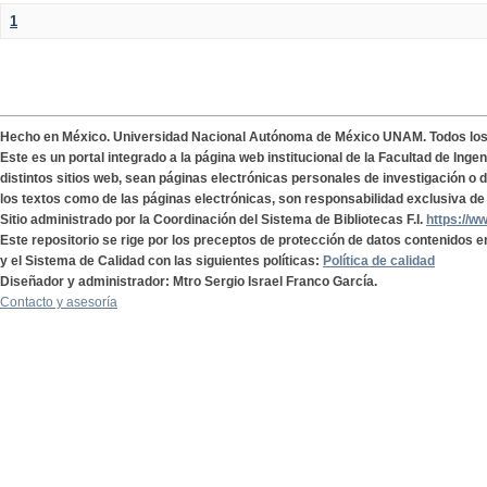
1
Hecho en México. Universidad Nacional Autónoma de México UNAM. Todos lo
Este es un portal integrado a la página web institucional de la Facultad de Ing
distintos sitios web, sean páginas electrónicas personales de investigación o de
los textos como de las páginas electrónicas, son responsabilidad exclusiva de 
Sitio administrado por la Coordinación del Sistema de Bibliotecas F.I.
https://w
Este repositorio se rige por los preceptos de protección de datos contenidos e
y el Sistema de Calidad con las siguientes políticas:
Política de calidad
Diseñador y administrador: Mtro Sergio Israel Franco García.
Contacto y asesoría