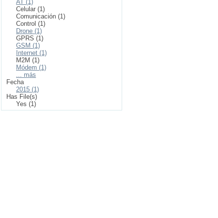
AT (1)
Celular (1)
Comunicación (1)
Control (1)
Drone (1)
GPRS (1)
GSM (1)
Internet (1)
M2M (1)
Módem (1)
... más
Fecha
2015 (1)
Has File(s)
Yes (1)