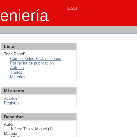
Login
eniería
Listar
Todo RepoFI
Comunidades & Colecciones
Por fecha de publicación
Autores
Títulos
Materias
Mi cuenta
Acceder
Registro
Descubre
Autor
Juárez Tapia, Miguel (1)
Materia