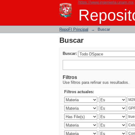
https://www.ingenieria.unam.mx
Buscar
Reposito
RepoFI Principal
→
Buscar
Buscar
Buscar:
Filtros
Use filtros para refinar sus resultados.
Filtros actuales: