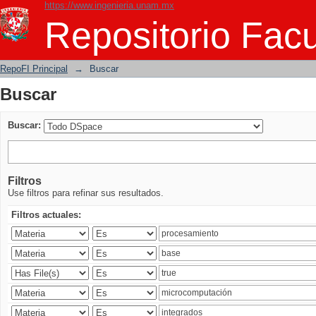
https://www.ingenieria.unam.mx
Buscar
Repositorio Facu
RepoFI Principal
→
Buscar
Buscar
Buscar:
Filtros
Use filtros para refinar sus resultados.
Filtros actuales: