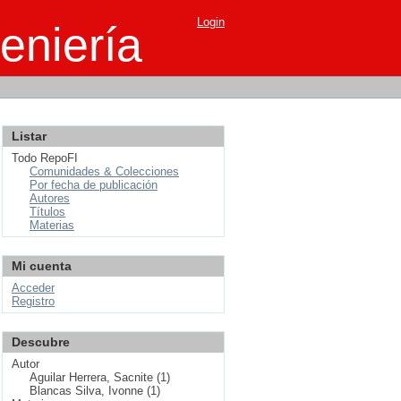
Login
eniería
Listar
Todo RepoFI
Comunidades & Colecciones
Por fecha de publicación
Autores
Títulos
Materias
Mi cuenta
Acceder
Registro
Descubre
Autor
Aguilar Herrera, Sacnite (1)
Blancas Silva, Ivonne (1)