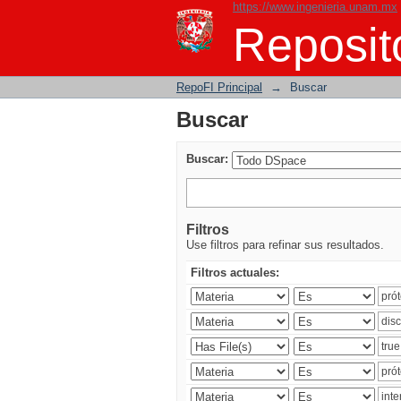
https://www.ingenieria.unam.mx
Buscar
Reposito
RepoFI Principal
→
Buscar
Buscar
Buscar:
Filtros
Use filtros para refinar sus resultados.
Filtros actuales: