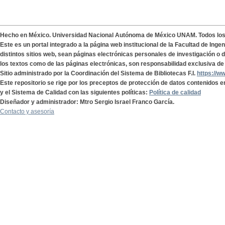
Hecho en México. Universidad Nacional Autónoma de México UNAM. Todos lo
Este es un portal integrado a la página web institucional de la Facultad de Ing
distintos sitios web, sean páginas electrónicas personales de investigación o de
los textos como de las páginas electrónicas, son responsabilidad exclusiva de 
Sitio administrado por la Coordinación del Sistema de Bibliotecas F.I.
https://w
Este repositorio se rige por los preceptos de protección de datos contenidos e
y el Sistema de Calidad con las siguientes políticas:
Política de calidad
Diseñador y administrador: Mtro Sergio Israel Franco García.
Contacto y asesoría