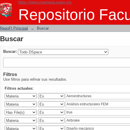
https://www.ingenieria.unam.mx
Buscar
Repositorio Facu
RepoFI Principal
→
Buscar
Buscar
Buscar:
Filtros
Use filtros para refinar sus resultados.
Filtros actuales: