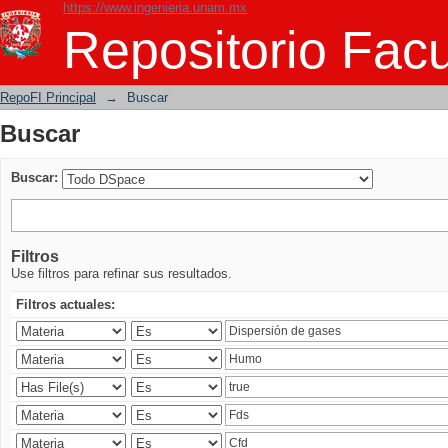
https://www.ingenieria.unam.mx
Buscar
Repositorio Facu
RepoFI Principal
→
Buscar
Buscar
Buscar:
Filtros
Use filtros para refinar sus resultados.
Filtros actuales: