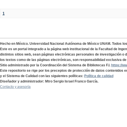
1
Hecho en México. Universidad Nacional Autónoma de México UNAM. Todos lo
Este es un portal integrado a la página web institucional de la Facultad de Ing
distintos sitios web, sean páginas electrónicas personales de investigación o de
los textos como de las páginas electrónicas, son responsabilidad exclusiva de 
Sitio administrado por la Coordinación del Sistema de Bibliotecas F.I.
https://w
Este repositorio se rige por los preceptos de protección de datos contenidos e
y el Sistema de Calidad con las siguientes políticas:
Política de calidad
Diseñador y administrador: Mtro Sergio Israel Franco García.
Contacto y asesoría