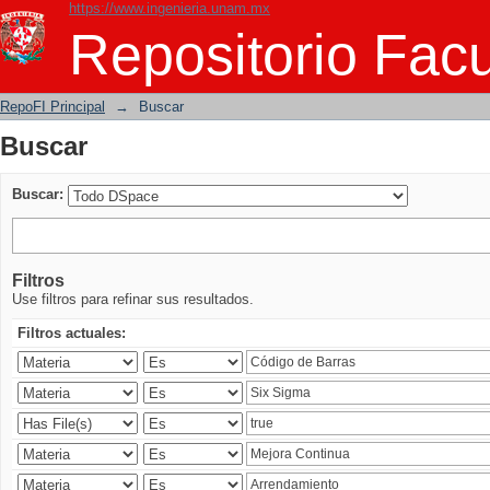
https://www.ingenieria.unam.mx
Buscar
Repositorio Facu
RepoFI Principal
→
Buscar
Buscar
Buscar:
Filtros
Use filtros para refinar sus resultados.
Filtros actuales: