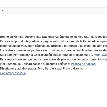
1
Hecho en México. Universidad Nacional Autónoma de México UNAM. Todos lo
Este es un portal integrado a la página web institucional de la Facultad de Ing
distintos sitios web, sean páginas electrónicas personales de investigación o de
los textos como de las páginas electrónicas, son responsabilidad exclusiva de 
Sitio administrado por la Coordinación del Sistema de Bibliotecas F.I.
https://w
Este repositorio se rige por los preceptos de protección de datos contenidos e
y el Sistema de Calidad con las siguientes políticas:
Política de calidad
Diseñador y administrador: Mtro Sergio Israel Franco García.
Contacto y asesoría