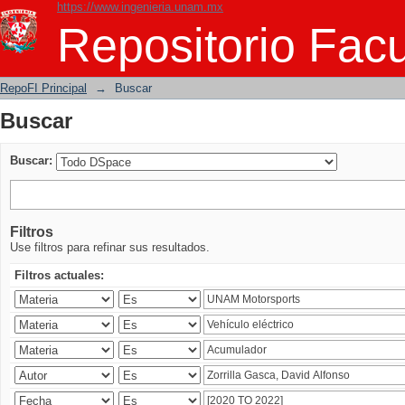
https://www.ingenieria.unam.mx
Buscar
Repositorio Facu
RepoFI Principal
→
Buscar
Buscar
Buscar:
Filtros
Use filtros para refinar sus resultados.
Filtros actuales: