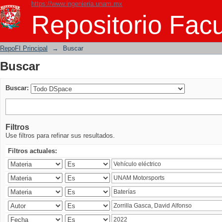
https://www.ingenieria.unam.mx
Buscar
Repositorio Facu
RepoFI Principal
→
Buscar
Buscar
Buscar:
Filtros
Use filtros para refinar sus resultados.
Filtros actuales: