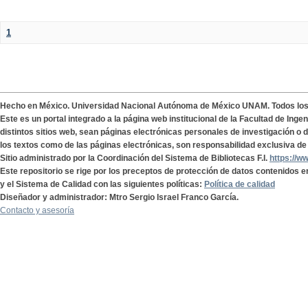
1
Hecho en México. Universidad Nacional Autónoma de México UNAM. Todos lo
Este es un portal integrado a la página web institucional de la Facultad de Ing
distintos sitios web, sean páginas electrónicas personales de investigación o de
los textos como de las páginas electrónicas, son responsabilidad exclusiva de 
Sitio administrado por la Coordinación del Sistema de Bibliotecas F.I.
https://w
Este repositorio se rige por los preceptos de protección de datos contenidos e
y el Sistema de Calidad con las siguientes políticas:
Política de calidad
Diseñador y administrador: Mtro Sergio Israel Franco García.
Contacto y asesoría