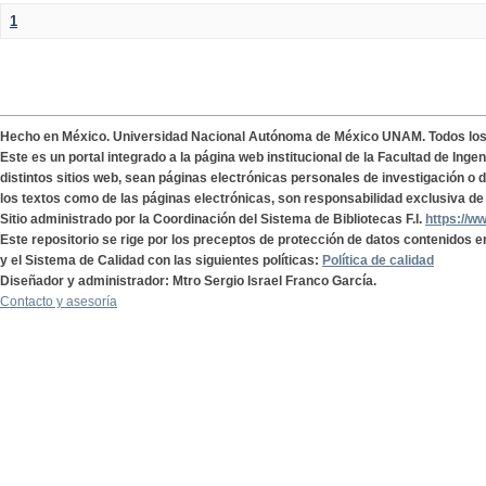
1
Hecho en México. Universidad Nacional Autónoma de México UNAM. Todos lo
Este es un portal integrado a la página web institucional de la Facultad de Ing
distintos sitios web, sean páginas electrónicas personales de investigación o de
los textos como de las páginas electrónicas, son responsabilidad exclusiva de 
Sitio administrado por la Coordinación del Sistema de Bibliotecas F.I.
https://w
Este repositorio se rige por los preceptos de protección de datos contenidos e
y el Sistema de Calidad con las siguientes políticas:
Política de calidad
Diseñador y administrador: Mtro Sergio Israel Franco García.
Contacto y asesoría