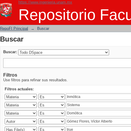
https://www.ingenieria.unam.mx
Buscar
Repositorio Facu
RepoFI Principal
→
Buscar
Buscar
Buscar:
Filtros
Use filtros para refinar sus resultados.
Filtros actuales: