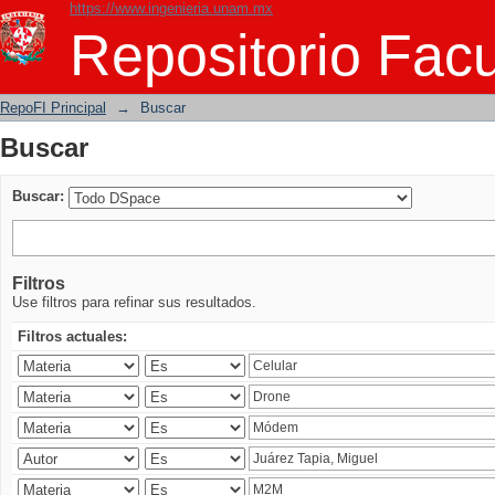
https://www.ingenieria.unam.mx
Buscar
Repositorio Facu
RepoFI Principal
→
Buscar
Buscar
Buscar:
Filtros
Use filtros para refinar sus resultados.
Filtros actuales: