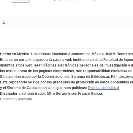
1
Hecho en México. Universidad Nacional Autónoma de México UNAM. Todos lo
Este es un portal integrado a la página web institucional de la Facultad de Ing
distintos sitios web, sean páginas electrónicas personales de investigación o de
los textos como de las páginas electrónicas, son responsabilidad exclusiva de 
Sitio administrado por la Coordinación del Sistema de Bibliotecas F.I.
https://w
Este repositorio se rige por los preceptos de protección de datos contenidos e
y el Sistema de Calidad con las siguientes políticas:
Política de calidad
Diseñador y administrador: Mtro Sergio Israel Franco García.
Contacto y asesoría