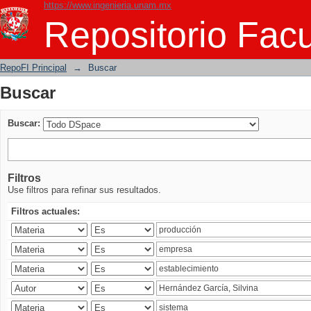
https://www.ingenieria.unam.mx
Buscar
Repositorio Facu
RepoFI Principal
→
Buscar
Buscar
Buscar:
Filtros
Use filtros para refinar sus resultados.
Filtros actuales: