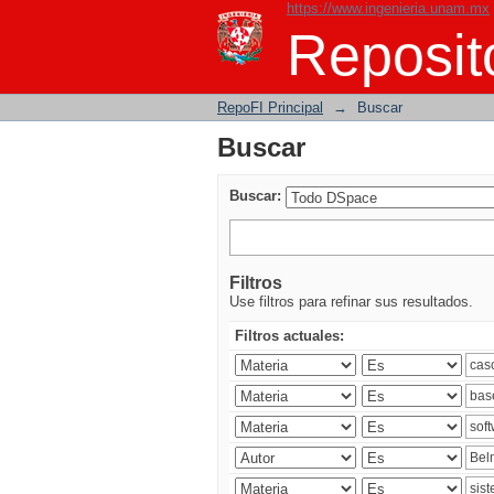
https://www.ingenieria.unam.mx
Buscar
Reposito
RepoFI Principal
→
Buscar
Buscar
Buscar:
Filtros
Use filtros para refinar sus resultados.
Filtros actuales: