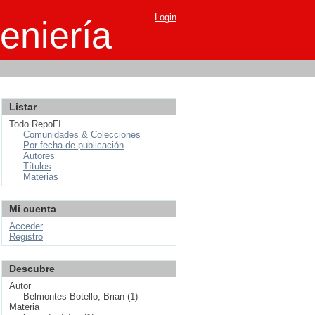
Login
eniería
Listar
Todo RepoFI
Comunidades & Colecciones
Por fecha de publicación
Autores
Títulos
Materias
Mi cuenta
Acceder
Registro
Descubre
Autor
Belmontes Botello, Brian (1)
Materia