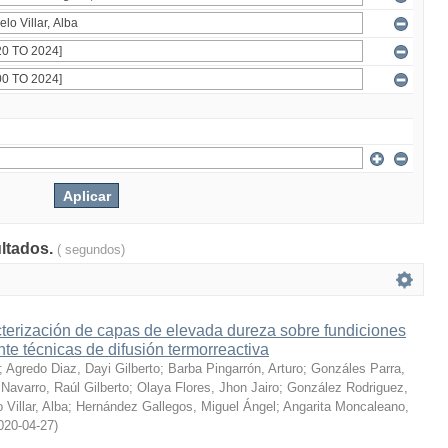
ultados.
( segundos)
terización de capas de elevada dureza sobre fundiciones
te técnicas de difusión termorreactiva
;
Agredo Diaz, Dayi Gilberto
;
Barba Pingarrón, Arturo
;
Gonzáles Parra,
Navarro, Raúl Gilberto
;
Olaya Flores, Jhon Jairo
;
González Rodriguez,
 Villar, Alba
;
Hernández Gallegos, Miguel Ángel
;
Angarita Moncaleano,
020-04-27
)