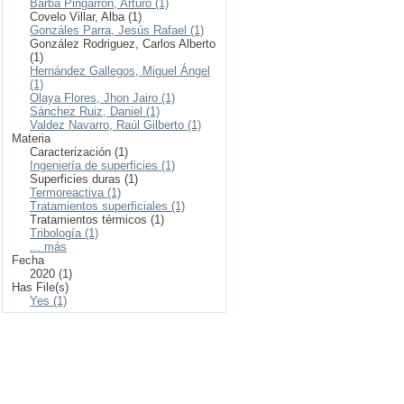
Barba Pingarrón, Arturo (1)
Covelo Villar, Alba (1)
Gonzáles Parra, Jesús Rafael (1)
González Rodriguez, Carlos Alberto
(1)
Hernández Gallegos, Miguel Ángel
(1)
Olaya Flores, Jhon Jairo (1)
Sánchez Ruiz, Daniel (1)
Valdez Navarro, Raúl Gilberto (1)
Materia
Caracterización (1)
Ingeniería de superficies (1)
Superficies duras (1)
Termoreactiva (1)
Tratamientos superficiales (1)
Tratamientos térmicos (1)
Tribología (1)
... más
Fecha
2020 (1)
Has File(s)
Yes (1)