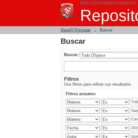
https://www.ingenieria.unam.mx
Buscar
Reposito
RepoFI Principal
→
Buscar
Buscar
Buscar:
Filtros
Use filtros para refinar sus resultados.
Filtros actuales: