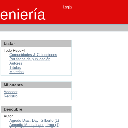
Login
eniería
Listar
Todo RepoFI
Comunidades & Colecciones
Por fecha de publicación
Autores
Títulos
Materias
Mi cuenta
Acceder
Registro
Descubre
Autor
Agredo Diaz, Dayi Gilberto (1)
Angarita Moncaleano, Irma (1)