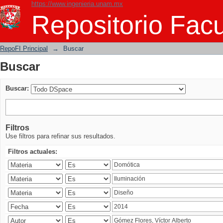
https://www.ingenieria.unam.mx
Buscar
Repositorio Facu
RepoFI Principal
→
Buscar
Buscar
Buscar:
Filtros
Use filtros para refinar sus resultados.
Filtros actuales: