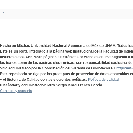
1
Hecho en México. Universidad Nacional Autónoma de México UNAM. Todos lo
Este es un portal integrado a la página web institucional de la Facultad de Ing
distintos sitios web, sean páginas electrónicas personales de investigación o de
los textos como de las páginas electrónicas, son responsabilidad exclusiva de 
Sitio administrado por la Coordinación del Sistema de Bibliotecas F.I.
https://w
Este repositorio se rige por los preceptos de protección de datos contenidos e
y el Sistema de Calidad con las siguientes políticas:
Política de calidad
Diseñador y administrador: Mtro Sergio Israel Franco García.
Contacto y asesoría