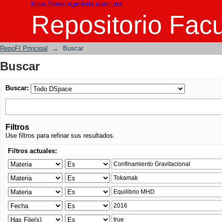
https://www.ingenieria.unam.mx
Buscar
Repositorio Facu
RepoFI Principal
→
Buscar
Buscar
Buscar:
Filtros
Use filtros para refinar sus resultados.
Filtros actuales: