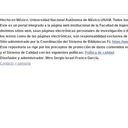
Hecho en México. Universidad Nacional Autónoma de México UNAM. Todos lo
Este es un portal integrado a la página web institucional de la Facultad de Ing
distintos sitios web, sean páginas electrónicas personales de investigación o de
los textos como de las páginas electrónicas, son responsabilidad exclusiva de 
Sitio administrado por la Coordinación del Sistema de Bibliotecas F.I.
https://w
Este repositorio se rige por los preceptos de protección de datos contenidos e
y el Sistema de Calidad con las siguientes políticas:
Política de calidad
Diseñador y administrador: Mtro Sergio Israel Franco García.
Contacto y asesoría