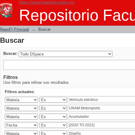
https://www.ingenieria.unam.mx
Buscar
Repositorio Facu
RepoFI Principal
→
Buscar
Buscar
Buscar:
Filtros
Use filtros para refinar sus resultados.
Filtros actuales: