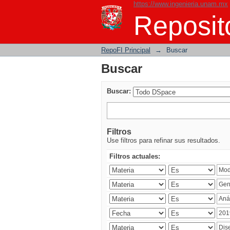
https://www.ingenieria.unam.mx
Buscar
Reposito
RepoFI Principal
→
Buscar
Buscar
Buscar:
Filtros
Use filtros para refinar sus resultados.
Filtros actuales: