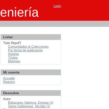
Login
eniería
Listar
Todo RepoFI
Comunidades & Colecciones
Por fecha de publicación
Autores
Títulos
Materias
Mi cuenta
Acceder
Registro
Descubre
Autor
Baltazares Valencia, Enrique (1)
Sierra Gallástegui, Nicolás (1)