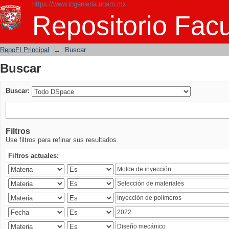
https://www.ingenieria.unam.mx
Buscar
Repositorio Facu
RepoFI Principal
→
Buscar
Buscar
Buscar:
Filtros
Use filtros para refinar sus resultados.
Filtros actuales: