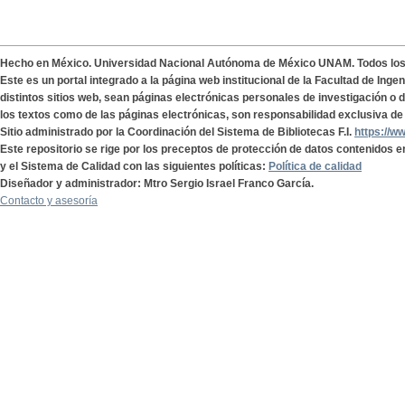
Hecho en México. Universidad Nacional Autónoma de México UNAM. Todos lo
Este es un portal integrado a la página web institucional de la Facultad de Ing
distintos sitios web, sean páginas electrónicas personales de investigación o de
los textos como de las páginas electrónicas, son responsabilidad exclusiva de 
Sitio administrado por la Coordinación del Sistema de Bibliotecas F.I.
https://w
Este repositorio se rige por los preceptos de protección de datos contenidos e
y el Sistema de Calidad con las siguientes políticas:
Política de calidad
Diseñador y administrador: Mtro Sergio Israel Franco García.
Contacto y asesoría