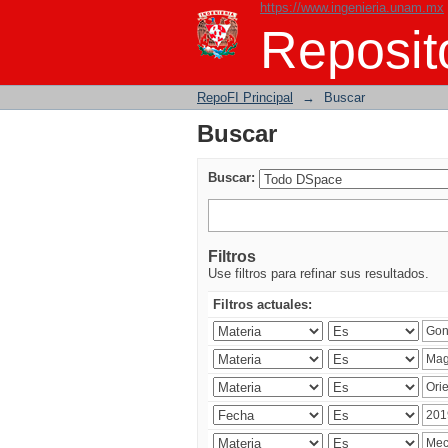
https://www.ingenieria.unam.mx
Buscar
Reposito
RepoFI Principal
→
Buscar
Buscar
Buscar:
Filtros
Use filtros para refinar sus resultados.
Filtros actuales: