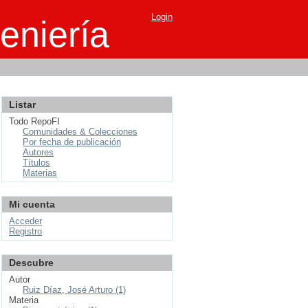
Login
eniería
Listar
Todo RepoFI
Comunidades & Colecciones
Por fecha de publicación
Autores
Títulos
Materias
Mi cuenta
Acceder
Registro
Descubre
Autor
Ruiz Díaz, José Arturo (1)
Materia