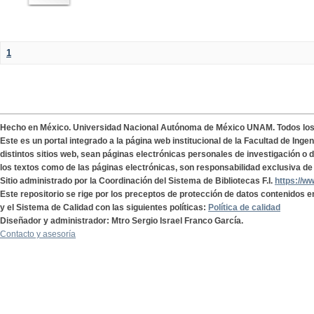
1
Hecho en México. Universidad Nacional Autónoma de México UNAM. Todos lo
Este es un portal integrado a la página web institucional de la Facultad de Ing
distintos sitios web, sean páginas electrónicas personales de investigación o de
los textos como de las páginas electrónicas, son responsabilidad exclusiva de 
Sitio administrado por la Coordinación del Sistema de Bibliotecas F.I.
https://w
Este repositorio se rige por los preceptos de protección de datos contenidos e
y el Sistema de Calidad con las siguientes políticas:
Política de calidad
Diseñador y administrador: Mtro Sergio Israel Franco García.
Contacto y asesoría