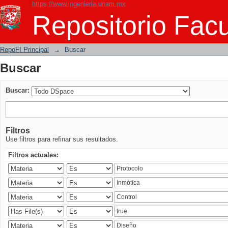
https://www.ingenieria.unam.mx
Buscar
Repositorio Facu
RepoFI Principal
→
Buscar
Buscar
Buscar:
Filtros
Use filtros para refinar sus resultados.
Filtros actuales: