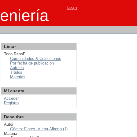
Login
eniería
Listar
Todo RepoFI
Comunidades & Colecciones
Por fecha de publicación
Autores
Títulos
Materias
Mi cuenta
Acceder
Registro
Descubre
Autor
Gómez Flores, Víctor Alberto (1)
Materia