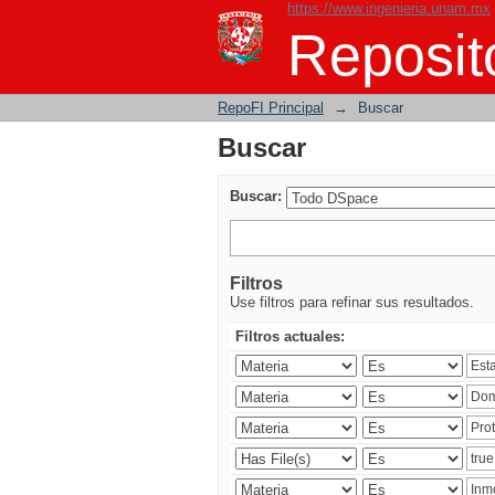
https://www.ingenieria.unam.mx
Buscar
Reposito
RepoFI Principal
→
Buscar
Buscar
Buscar:
Filtros
Use filtros para refinar sus resultados.
Filtros actuales: