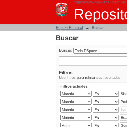
https://www.ingenieria.unam.mx
Buscar
Reposito
RepoFI Principal
→
Buscar
Buscar
Buscar:
Filtros
Use filtros para refinar sus resultados.
Filtros actuales: