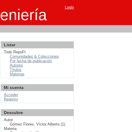
Login
eniería
Listar
Todo RepoFI
Comunidades & Colecciones
Por fecha de publicación
Autores
Títulos
Materias
Mi cuenta
Acceder
Registro
Descubre
Autor
Gómez Flores, Víctor Alberto (1)
Materia