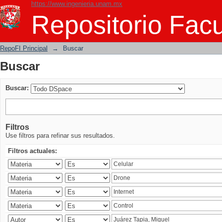
https://www.ingenieria.unam.mx
Buscar
Repositorio Facu
RepoFI Principal
→
Buscar
Buscar
Buscar:
Filtros
Use filtros para refinar sus resultados.
Filtros actuales: