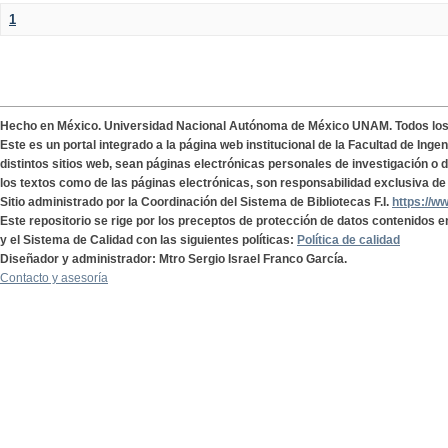
1
Hecho en México. Universidad Nacional Autónoma de México UNAM. Todos lo
Este es un portal integrado a la página web institucional de la Facultad de Ing
distintos sitios web, sean páginas electrónicas personales de investigación o de
los textos como de las páginas electrónicas, son responsabilidad exclusiva de 
Sitio administrado por la Coordinación del Sistema de Bibliotecas F.I.
https://w
Este repositorio se rige por los preceptos de protección de datos contenidos e
y el Sistema de Calidad con las siguientes políticas:
Política de calidad
Diseñador y administrador: Mtro Sergio Israel Franco García.
Contacto y asesoría