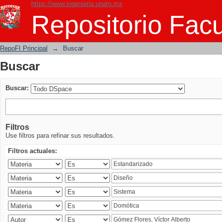
https://www.ingenieria.unam.mx
Buscar
Repositorio Facu
RepoFI Principal
→
Buscar
Buscar
Buscar:
Filtros
Use filtros para refinar sus resultados.
Filtros actuales: