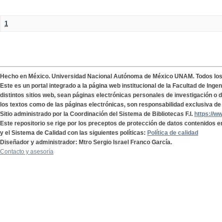
1
Hecho en México. Universidad Nacional Autónoma de México UNAM. Todos lo
Este es un portal integrado a la página web institucional de la Facultad de Ing
distintos sitios web, sean páginas electrónicas personales de investigación o de
los textos como de las páginas electrónicas, son responsabilidad exclusiva de 
Sitio administrado por la Coordinación del Sistema de Bibliotecas F.I.
https://w
Este repositorio se rige por los preceptos de protección de datos contenidos e
y el Sistema de Calidad con las siguientes políticas:
Política de calidad
Diseñador y administrador: Mtro Sergio Israel Franco García.
Contacto y asesoría