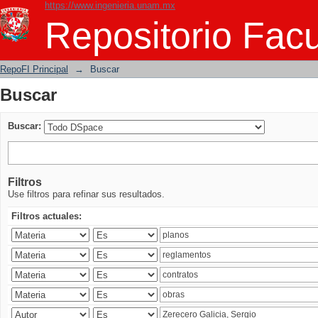
https://www.ingenieria.unam.mx
Buscar
Repositorio Facu
RepoFI Principal
→
Buscar
Buscar
Buscar:
Filtros
Use filtros para refinar sus resultados.
Filtros actuales: