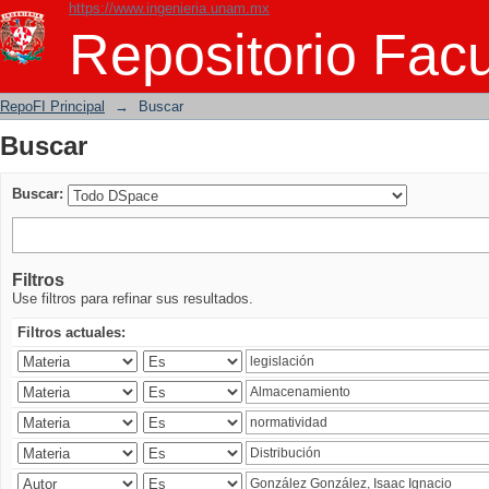
https://www.ingenieria.unam.mx
Buscar
Repositorio Facu
RepoFI Principal
→
Buscar
Buscar
Buscar:
Filtros
Use filtros para refinar sus resultados.
Filtros actuales: