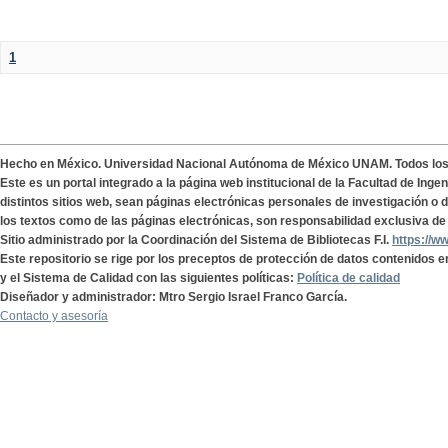
1
Hecho en México. Universidad Nacional Autónoma de México UNAM. Todos lo
Este es un portal integrado a la página web institucional de la Facultad de Ing
distintos sitios web, sean páginas electrónicas personales de investigación o de
los textos como de las páginas electrónicas, son responsabilidad exclusiva de 
Sitio administrado por la Coordinación del Sistema de Bibliotecas F.I.
https://w
Este repositorio se rige por los preceptos de protección de datos contenidos e
y el Sistema de Calidad con las siguientes políticas:
Política de calidad
Diseñador y administrador: Mtro Sergio Israel Franco García.
Contacto y asesoría