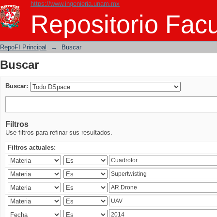
https://www.ingenieria.unam.mx
Buscar
Repositorio Facu
RepoFI Principal
→
Buscar
Buscar
Buscar:
Filtros
Use filtros para refinar sus resultados.
Filtros actuales: