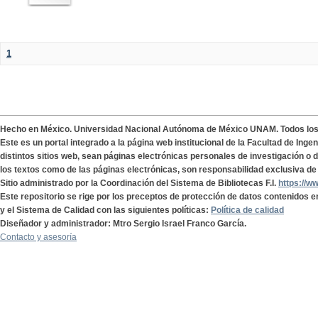
1
Hecho en México. Universidad Nacional Autónoma de México UNAM. Todos lo
Este es un portal integrado a la página web institucional de la Facultad de Ing
distintos sitios web, sean páginas electrónicas personales de investigación o de
los textos como de las páginas electrónicas, son responsabilidad exclusiva de 
Sitio administrado por la Coordinación del Sistema de Bibliotecas F.I.
https://w
Este repositorio se rige por los preceptos de protección de datos contenidos e
y el Sistema de Calidad con las siguientes políticas:
Política de calidad
Diseñador y administrador: Mtro Sergio Israel Franco García.
Contacto y asesoría